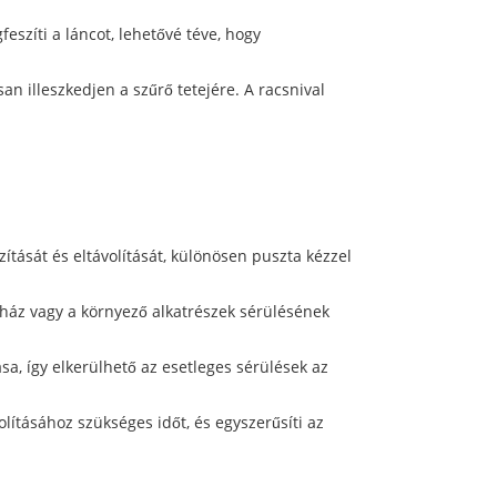
szíti a láncot, lehetővé téve, hogy
n illeszkedjen a szűrő tetejére. A racsnival
ítását és eltávolítását, különösen puszta kézzel
őház vagy a környező alkatrészek sérülésének
sa, így elkerülhető az esetleges sérülések az
lításához szükséges időt, és egyszerűsíti az