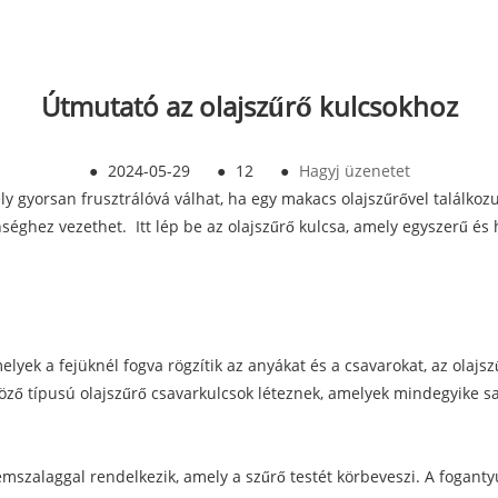
Útmutató az olajszűrő kulcsokhoz
●
2024-05-29
●
12
●
Hagyj üzenetet
ely gyorsan frusztrálóvá válhat, ha egy makacs olajszűrővel találkoz
ghez vezethet. Itt lép be az olajszűrő kulcsa, amely egyszerű é
ek a fejüknél fogva rögzítik az anyákat és a csavarokat, az olajszű
ző típusú olajszűrő csavarkulcsok léteznek, amelyek mindegyike sa
fémszalaggal rendelkezik, amely a szűrő testét körbeveszi. A fogant