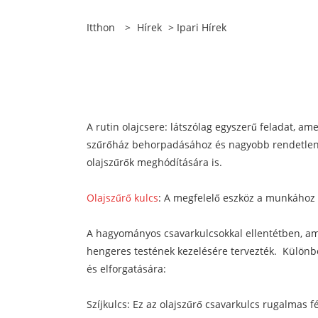
Itthon
>
Hírek
>
Ipari Hírek
A rutin olajcsere: látszólag egyszerű feladat, am
szűrőház behorpadásához és nagyobb rendetlensé
olajszűrők meghódítására is.
Olajszűrő kulcs
: A megfelelő eszköz a munkához
A hagyományos csavarkulcsokkal ellentétben, amely
hengeres testének kezelésére tervezték. Különbö
és elforgatására:
Szíjkulcs: Ez az olajszűrő csavarkulcs rugalmas 