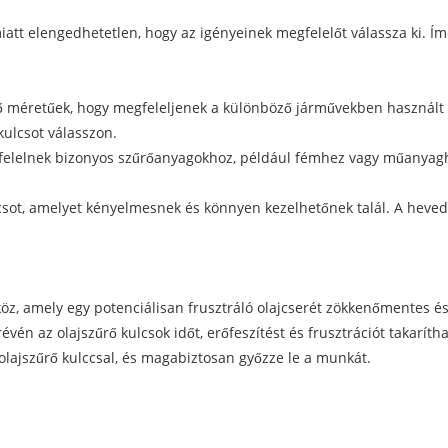
miatt elengedhetetlen, hogy az igényeinek megfelelőt válassza ki. 
ő méretűek, hogy megfeleljenek a különböző járművekben használt o
kulcsot válasszon.
felelnek bizonyos szűrőanyagokhoz, például fémhez vagy műanyagh
csot, amelyet kényelmesnek és könnyen kezelhetőnek talál. A heved
öz, amely egy potenciálisan frusztráló olajcserét zökkenőmentes és
évén az olajszűrő kulcsok időt, erőfeszítést és frusztrációt takarí
 olajszűrő kulccsal, és magabiztosan győzze le a munkát.