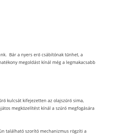
unk. Bár a nyers erő csábítónak tűnhet, a
s hatékony megoldást kínál még a legmakacsabb
rő kulcsát kifejezetten az olajszűrő sima,
játos megközelítést kínál a szűrő megfogására
yún található szorító mechanizmus rögzíti a