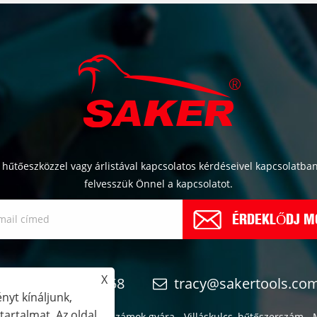
l, hűtőeszközzel vagy árlistával kapcsolatos kérdéseivel kapcsolatban
felvesszük Önnel a kapcsolatot.
ÉRDEKLŐDJ M
X
+86-574-6298658
tracy@sakertools.co
nyt kínáljunk,
artalmat. Az oldal
o Jindun speciális szerszámok gyára - Villáskulcs, hűtőszerszám - 