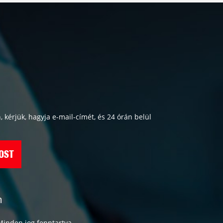
, kérjük, hagyja e-mail-címét, és 24 órán belül
OST
m
Minden jog fenntartva.