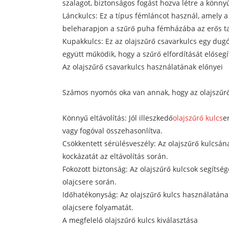
szalagot, biztonságos fogást hozva létre a könny
Lánckulcs: Ez a típus fémláncot használ, amely a
beleharapjon a szűrő puha fémházába az erős t
Kupakkulcs: Ez az olajszűrő csavarkulcs egy dugó
együtt működik, hogy a szűrő elfordítását elősegí
Az olajszűrő csavarkulcs használatának előnyei
Számos nyomós oka van annak, hogy az olajszűrő 
Könnyű eltávolítás: Jól illeszkedő
olajszűrő kulcs
e
vagy fogóval összehasonlítva.
Csökkentett sérülésveszély: Az olajszűrő kulcsán
kockázatát az eltávolítás során.
Fokozott biztonság: Az olajszűrő kulcsok segítség
olajcsere során.
Időhatékonyság: Az olajszűrő kulcs használatának
olajcsere folyamatát.
A megfelelő olajszűrő kulcs kiválasztása