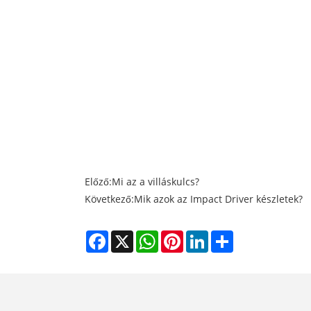
Előző:
Mi az a villáskulcs?
Következő:
Mik azok az Impact Driver készletek?
Facebook
X
WhatsApp
Pinterest
LinkedIn
Share