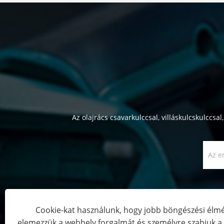
Az olajrács csavarkulccsal, villáskulcskulccsa
Cookie-kat használunk, hogy jobb böngészési élmé
elemezzük a webhely forgalmát és személyre szabjuk a t
Copyright © 2022 Yuya