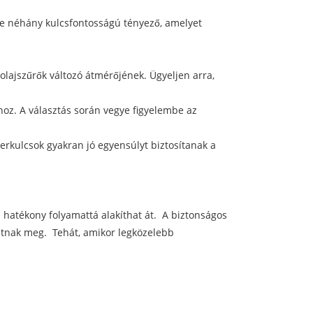
Íme néhány kulcsfontosságú tényező, amelyet
lajszűrők változó átmérőjének. Ügyeljen arra,
oz. A választás során vegye figyelembe az
erkulcsok gyakran jó egyensúlyt biztosítanak a
 hatékony folyamattá alakíthat át. A biztonságos
thatnak meg. Tehát, amikor legközelebb