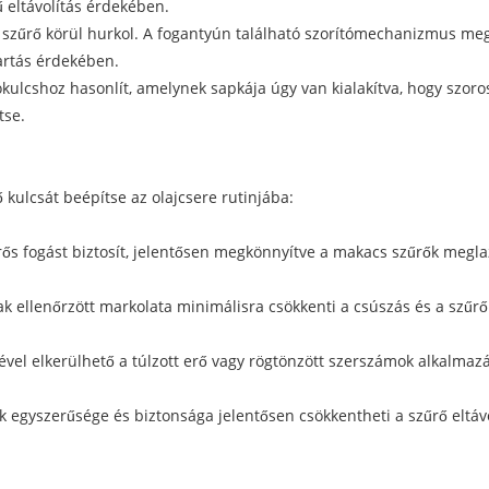
ű eltávolítás érdekében.
 szűrő körül hurkol. A fogantyún található szorítómechanizmus megfe
artás érdekében.
kulcshoz hasonlít, amelynek sapkája úgy van kialakítva, hogy szorosa
tse.
kulcsát beépítse az olajcsere rutinjába:
rős fogást biztosít, jelentősen megkönnyítve a makacs szűrők meglaz
ak ellenőrzött markolata minimálisra csökkenti a csúszás és a szűr
ével elkerülhető a túlzott erő vagy rögtönzött szerszámok alkalmazá
 egyszerűsége és biztonsága jelentősen csökkentheti a szűrő eltávo